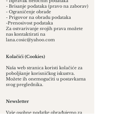
- Ispravak netočnih podataka
- Brisanje podataka (pravo na zaborav)
- Ograničenje obrade
- Prigovor na obradu podataka
-Prenosivost podataka
Za ostvarivanje svojih prava možete
nas kontaktirati na
lana.cosic@yahoo.com
Kolačići (Cookies)
Naša web stranica koristi kolačiće za
poboljšanje korisničkog iskustva.
Možete ih onemogućiti u postavkama
svog preglednika.
Newsletter
Vaše osobne podatke obrađujemo za
slanje newslettera isključivo na temelju
vaše izričite privole u skladu s
člankom 6(1)(a) Opće uredbe o zaštiti