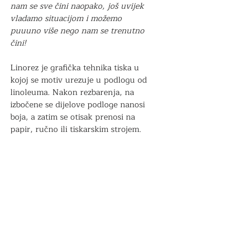
nam se sve čini naopako, još uvijek
vladamo situacijom i možemo
puuuno više nego nam se trenutno
čini!
Linorez je grafička tehnika tiska u
kojoj se motiv urezuje u podlogu od
linoleuma. Nakon rezbarenja, na
izbočene se dijelove podloge nanosi
boja, a zatim se otisak prenosi na
papir, ručno ili tiskarskim strojem.
Informacije o proizvodu
Linorez
Dostava
Dimenzije:
A3 (30x40cm)
Narudžbe će biti poslane unutar 3
Povrat i reklamacije
radna dana.
Ručno otisnuto koristeći Cranfield